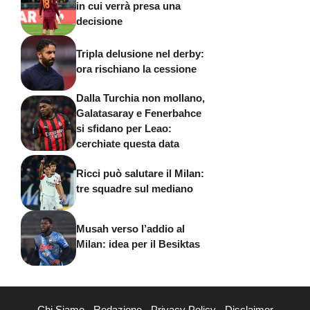
in cui verrà presa una
decisione
Tripla delusione nel derby:
ora rischiano la cessione
Dalla Turchia non mollano,
Galatasaray e Fenerbahce
si sfidano per Leao:
cerchiate questa data
Ricci può salutare il Milan:
tre squadre sul mediano
Musah verso l’addio al
Milan: idea per il Besiktas
Chi Siamo
-
Redazione
-
Privacy Policy
-
Disclaimer