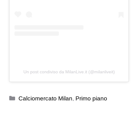
Un post condiviso da MilanLive.it (@milanliveit)
Categorie
Calciomercato Milan
,
Primo piano