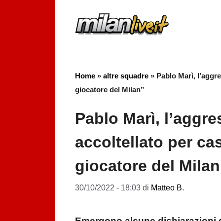
Vai
al
contenuto
Home
»
altre squadre
»
Pablo Marì, l’aggre
giocatore del Milan”
Pablo Marì, l’aggre
accoltellato per ca
giocatore del Milan
30/10/2022 - 18:03
di
Matteo B.
Emergono alcune dichiarazioni 