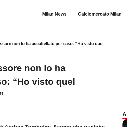
Milan News
Calciomercato Milan
ssore non lo ha accoltellato per caso: “Ho visto quel
ssore non lo ha
so: “Ho visto quel
”
A
di Andrea Tombolini, l’uomo che qualche