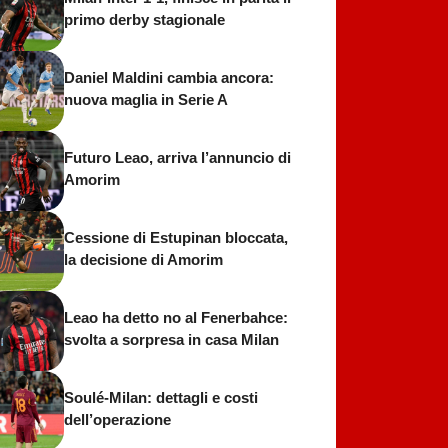
primo derby stagionale
Daniel Maldini cambia ancora:
nuova maglia in Serie A
Futuro Leao, arriva l’annuncio di
Amorim
Cessione di Estupinan bloccata,
la decisione di Amorim
Leao ha detto no al Fenerbahce:
svolta a sorpresa in casa Milan
Soulé-Milan: dettagli e costi
dell’operazione