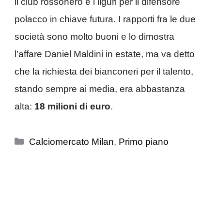
il club rossonero e i liguri per il difensore
polacco in chiave futura. I rapporti fra le due
società sono molto buoni e lo dimostra
l’affare Daniel Maldini in estate, ma va detto
che la richiesta dei bianconeri per il talento,
stando sempre ai media, era abbastanza
alta:
18 milioni di euro
.
Categorie
Calciomercato Milan
,
Primo piano