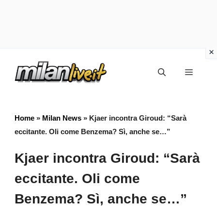
Vai
Menu
al
contenuto
Home
»
Milan News
»
Kjaer incontra Giroud: “Sarà
eccitante. Oli come Benzema? Sì, anche se…”
Kjaer incontra Giroud: “Sarà
eccitante. Oli come
Benzema? Sì, anche se…”