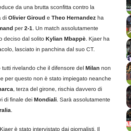
educe da una brutta sconfitta contro la
a di
Olivier Giroud
e
Theo Hernandez
ha
lmand
per
2-1
. Un match assolutamente
o deciso dal solito
Kylian Mbappè
. Kjaer ha
colo, lasciato in panchina dal suo CT.
tutti rivelando che il difensore del
Milan
non
 che per questo non è stato impiegato neanche
marca
, terza del girone, rischia davvero di
i di finale dei
Mondiali
. Sarà assolutamente
ralia
.
 Kjaer è stato intervistato dai giornalisti. Il