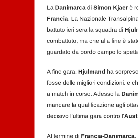
La
Danimarca
di
Simon Kjaer
è r
Francia
. La Nazionale Transalpin
battuto ieri sera la squadra di
Hju
combattuto, ma che alla fine è stat
guardato da bordo campo lo spetta
A fine gara,
Hjulmand
ha sorpreso 
fosse delle migliori condizioni, e
a match in corso. Adesso la
Dani
mancare la qualificazione agli ottav
decisivo l’ultima gara contro l’
Aust
Al termine di
Francia-Danimarca
,