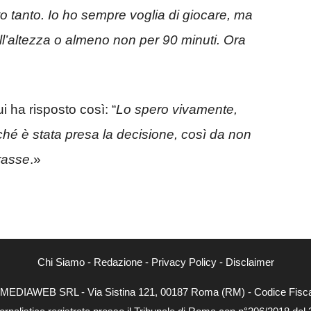
o tanto. Io ho sempre voglia di giocare, ma
ll’altezza o almeno non per 90 minuti. Ora
i ha risposto così: “
Lo spero vivamente,
ché è stata presa la decisione, così da non
rasse
.»
Chi Siamo
-
Redazione
-
Privacy Policy
-
Disclaimer
NEXTMEDIAWEB SRL - Via Sistina 121, 00187 Roma (RM) - Codice Fiscal