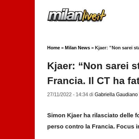
Vai
al
contenuto
Home
»
Milan News
»
Kjaer: “Non sarei sta
Kjaer: “Non sarei st
Francia. Il CT ha f
27/11/2022 - 14:34
di
Gabriella Gaudiano
Simon Kjaer ha rilasciato delle 
perso contro la Francia. Focus i