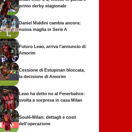
primo derby stagionale
Daniel Maldini cambia ancora:
nuova maglia in Serie A
Futuro Leao, arriva l’annuncio di
Amorim
Cessione di Estupinan bloccata,
la decisione di Amorim
Leao ha detto no al Fenerbahce:
svolta a sorpresa in casa Milan
Soulé-Milan: dettagli e costi
dell’operazione