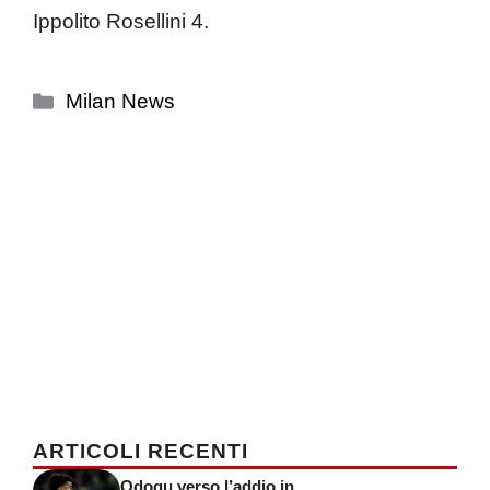
Ippolito Rosellini 4.
Categorie
Milan News
ARTICOLI RECENTI
Odogu verso l’addio in