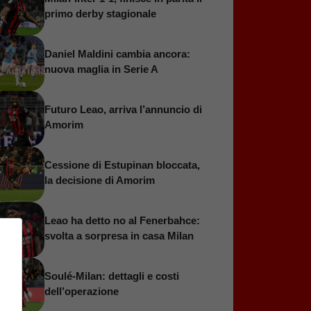
primo derby stagionale
Daniel Maldini cambia ancora:
nuova maglia in Serie A
Futuro Leao, arriva l’annuncio di
Amorim
Cessione di Estupinan bloccata,
la decisione di Amorim
Leao ha detto no al Fenerbahce:
svolta a sorpresa in casa Milan
Soulé-Milan: dettagli e costi
dell’operazione