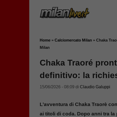
Vai
al
contenuto
Home
»
Calciomercato Milan
»
Chaka Traoré
Milan
Chaka Traoré pronto
definitivo: la richi
15/06/2026 - 08:09
di
Claudio Galuppi
L’avventura di Chaka Traorè con
ai titoli di coda. Dopo anni tra l