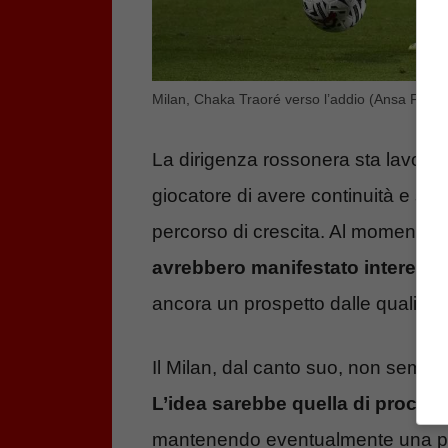
Milan, Chaka Traoré verso l’addio (Ansa Foto) –
La dirigenza rossonera sta lavora
giocatore di avere continuità e sop
percorso di crescita. Al momento
d
avrebbero manifestato interess
ancora un prospetto dalle qualità i
Il Milan, dal canto suo, non sembra
L’idea sarebbe quella di procede
mantenendo eventualmente una perc