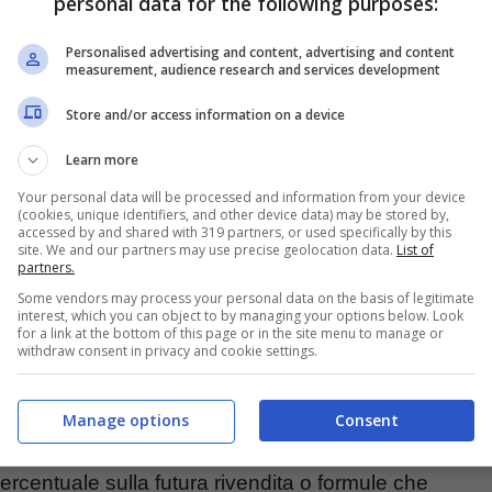
personal data for the following purposes:
Personalised advertising and content, advertising and content
measurement, audience research and services development
 milanlive.it
Store and/or access information on a device
Learn more
ndo per trovare una soluzione che permetta al
Your personal data will be processed and information from your device
rattutto spazio per completare il proprio
(cookies, unique identifiers, and other device data) may be stored by,
accessed by and shared with 319 partners, or used specifically by this
site. We and our partners may use precise geolocation data.
List of
iverse società di Serie B e Serie C
partners.
e
nei confronti del classe 2004, considerato
Some vendors may process your personal data on the basis of legitimate
interest, which you can object to by managing your options below. Look
nteressanti.
for a link at the bottom of this page or in the site menu to manage or
withdraw consent in privacy and cookie settings.
 intenzionato a concedere nuovi prestiti.
Manage options
Consent
re con una cessione a titolo definitivo
,
entuale sulla futura rivendita o formule che