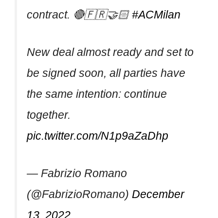
contract. 🔴🇫🇷🤝🏻
#ACMilan
New deal almost ready and set to
be signed soon, all parties have
the same intention: continue
together.
pic.twitter.com/N1p9aZaDhp
— Fabrizio Romano
(@FabrizioRomano)
December
13, 2022