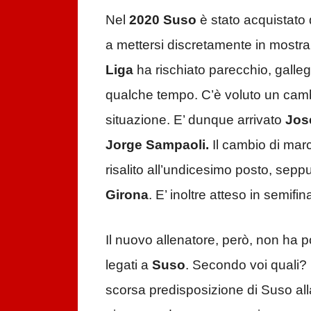
Nel
2020
Suso
è stato acquistato
a mettersi discretamente in mostra
Liga
ha rischiato parecchio, galle
qualche tempo. C’è voluto un camb
situazione. E’ dunque arrivato
Jos
Jorge Sampaoli.
Il cambio di marc
risalito all’undicesimo posto, seppu
Girona
. E’ inoltre atteso in semifin
Il nuovo allenatore, però, non ha po
legati a
Suso
. Secondo voi quali?
scorsa predisposizione di Suso alla