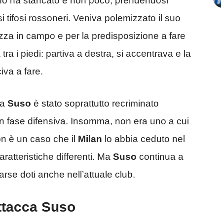
terno ha stancato e non poco, prendendosi
si tifosi rossoneri. Veniva polemizzato il suo
ezza in campo e per la predisposizione a fare
ra i piedi: partiva a destra, si accentrava e la
iva a fare.
 a
Suso
è stato soprattutto recriminato
n fase difensiva. Insomma, non era uno a cui
on è un caso che il
Milan
lo abbia ceduto nel
aratteristiche differenti. Ma
Suso
continua a
arse doti anche nell’attuale club.
attacca Suso