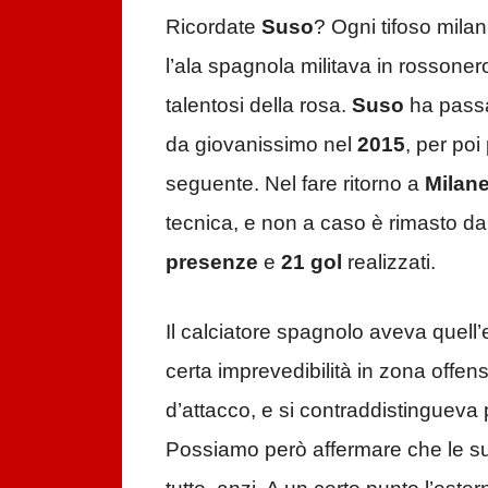
Ricordate
Suso
? Ogni tifoso milan
l’ala spagnola militava in rossone
talentosi della rosa.
Suso
ha passa
da giovanissimo nel
2015
, per poi
seguente. Nel fare ritorno a
Milane
tecnica, e non a caso è rimasto da 
presenze
e
21 gol
realizzati.
Il calciatore spagnolo aveva quell’
certa imprevedibilità in zona offen
d’attacco, e si contraddistingueva
Possiamo però affermare che le su