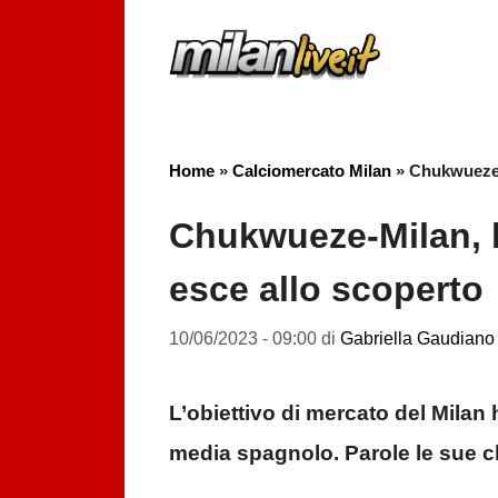
Vai
al
contenuto
Home
»
Calciomercato Milan
»
Chukwueze-M
Chukwueze-Milan, l
esce allo scoperto
10/06/2023 - 09:00
di
Gabriella Gaudiano
L’obiettivo di mercato del Milan 
media spagnolo. Parole le sue c