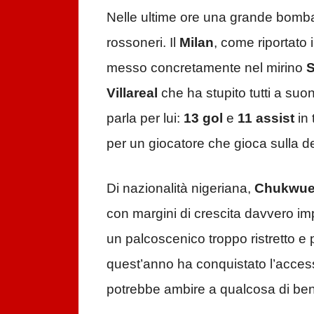
Nelle ultime ore una grande bomba 
rossoneri. Il
Milan
, come riportato
messo concretamente nel mirino
Villareal
che ha stupito tutti a su
parla per lui:
13 gol
e
11 assist
in 
per un giocatore che gioca sulla de
Di nazionalità nigeriana,
Chukwue
con margini di crescita davvero im
un palcoscenico troppo ristretto e p
quest’anno ha conquistato l’acces
potrebbe ambire a qualcosa di ben