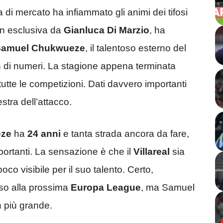
di mercato ha infiammato gli animi dei tifosi
 in esclusiva da
Gianluca Di Marzio
, ha
Samuel Chukwueze
, il talentoso esterno del
on di numeri. La stagione appena terminata
tutte le competizioni. Dati davvero importanti
stra dell’attacco.
ze
ha
24 anni
e tanta strada ancora da fare,
portanti. La sensazione è che il
Villareal
sia
oco visibile per il suo talento. Certo,
so alla prossima
Europa League
, ma Samuel
 più grande.