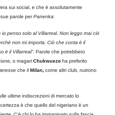
ifera sui social, e che è assolutamente
 sue parole per
Panenka
:
 io penso solo al Villarreal. Non leggo mai ciò
erché non mi importa. Ciò che conta è il
è il Villarreal”.
Parole che potrebbero
azione, o magari
Chukwueze
ha preferito
nteresse che il
Milan,
come altri club, nutrono
le ultime indiscrezioni di mercato lo
certezza è che quello del nigeriano è un
iente. C’è chi lo ha immaginato sulla fascia