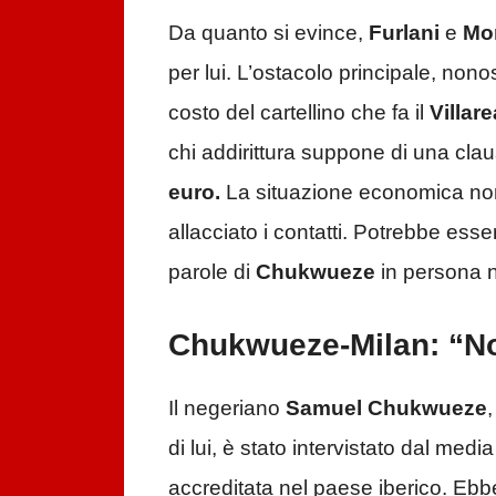
Da quanto si evince,
Furlani
e
Mo
per lui. L’ostacolo principale, nono
costo del cartellino che fa il
Villare
chi addirittura suppone di una clau
euro.
La situazione economica non
allacciato i contatti. Potrebbe esse
parole di
Chukwueze
in persona n
Chukwueze-Milan: “No
Il negeriano
Samuel Chukwueze
di lui, è stato intervistato dal medi
accreditata nel paese iberico. Ebbe