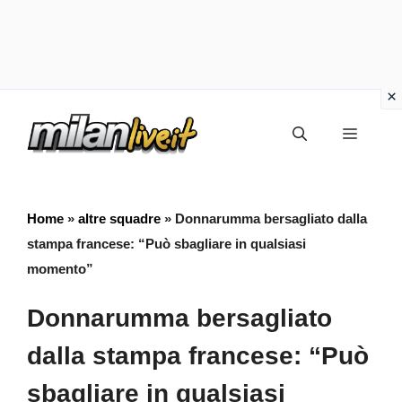
Vai
Menu
al
contenuto
Home
»
altre squadre
»
Donnarumma bersagliato dalla
stampa francese: “Può sbagliare in qualsiasi
momento”
Donnarumma bersagliato
dalla stampa francese: “Può
sbagliare in qualsiasi