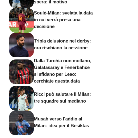
spera: il motivo
Soulé-Milan: svelata la data
in cui verrà presa una
decisione
Tripla delusione nel derby:
ora rischiano la cessione
Dalla Turchia non mollano,
Galatasaray e Fenerbahce
si sfidano per Leao:
cerchiate questa data
Ricci può salutare il Milan:
tre squadre sul mediano
Musah verso l’addio al
Milan: idea per il Besiktas