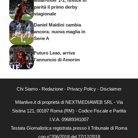
Milan-Inter 1-1, finisce in
parità il primo derby
stagionale
Daniel Maldini cambia
ancora: nuova maglia in
Serie A
Futuro Leao, arriva
l’annuncio di Amorim
Chi Siamo
-
Redazione
-
Privacy Policy
-
Disclaimer
Milanlive.it di proprietà di NEXTMEDIAWEB SRL - Via
Sistina 121, 00187 Roma (RM) - Codice Fiscale e Partita
I.V.A. 09689341007
Testata Giornalistica registrata presso il Tribunale di Roma
con n°206/2018 del 27/12/2018