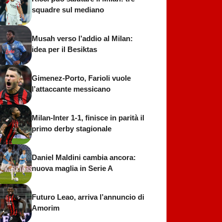
squadre sul mediano
Musah verso l’addio al Milan:
idea per il Besiktas
Gimenez-Porto, Farioli vuole
l’attaccante messicano
Milan-Inter 1-1, finisce in parità il
primo derby stagionale
Daniel Maldini cambia ancora:
nuova maglia in Serie A
Futuro Leao, arriva l’annuncio di
Amorim