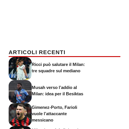
ARTICOLI RECENTI
Ricci può salutare il Milan:
tre squadre sul mediano
Musah verso l’addio al
Milan: idea per il Besiktas
Gimenez-Porto, Farioli
vuole l’attaccante
messicano