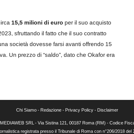
circa
15,5 milioni di euro
per il suo acquisto
23, sfruttando il fatto che il suo contratto
na società dovesse farsi avanti offrendo 15
tiva. Un prezzo di “saldo”, dato che Okafor era
Chi Siamo
-
Redazione
-
Privacy Policy
-
Disclaimer
NEXTMEDIAWEB SRL - Via Sistina 121, 00187 Roma (RM) - Codice Fiscal
ornalistica registrata presso il Tribunale di Roma con n°206/2018 del