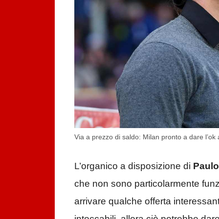
Via a prezzo di saldo: Milan pronto a dare l’ok 
L’organico a disposizione di
Paul
che non sono particolarmente funz
arrivare qualche offerta interessan
intoccabili, allora ciò potrebbe d