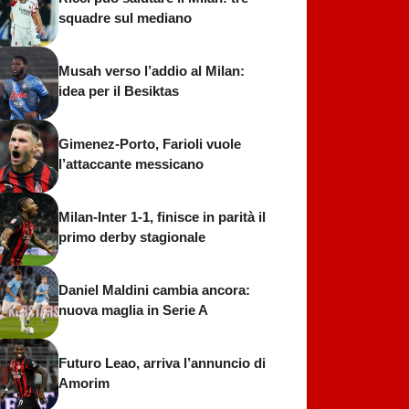
squadre sul mediano
Musah verso l’addio al Milan:
idea per il Besiktas
Gimenez-Porto, Farioli vuole
l’attaccante messicano
Milan-Inter 1-1, finisce in parità il
primo derby stagionale
Daniel Maldini cambia ancora:
nuova maglia in Serie A
Futuro Leao, arriva l’annuncio di
Amorim