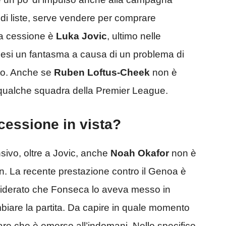
di liste, serve vendere per comprare
lla cessione è
Luka Jovic
, ultimo nelle
 mesi un fantasma a causa di un problema di
ato. Anche se
Ruben Loftus-Cheek
non è
a qualche squadra della Premier League.
cessione in vista?
nsivo, oltre a Jovic, anche
Noah Okafor
non è
n. La recente prestazione contro il Genoa è
siderato che Fonseca lo aveva messo in
are la partita. Da capire in quale momento
are che è emerso all’indomani. Nello specifico