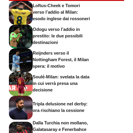
Loftus-Cheek e Tomori
verso l’addio al Milan:
esodo inglese dai rossoneri
Odogu verso l’addio in
prestito: le due possibili
destinazioni
Reijnders verso il
Nottingham Forest, il Milan
spera: il motivo
Soulé-Milan: svelata la data
in cui verrà presa una
decisione
Tripla delusione nel derby:
ora rischiano la cessione
Dalla Turchia non mollano,
Galatasaray e Fenerbahce