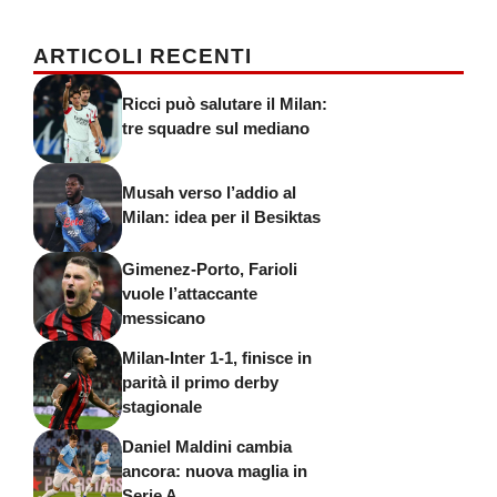
ARTICOLI RECENTI
Ricci può salutare il Milan:
tre squadre sul mediano
Musah verso l’addio al
Milan: idea per il Besiktas
Gimenez-Porto, Farioli
vuole l’attaccante
messicano
Milan-Inter 1-1, finisce in
parità il primo derby
stagionale
Daniel Maldini cambia
ancora: nuova maglia in
Serie A