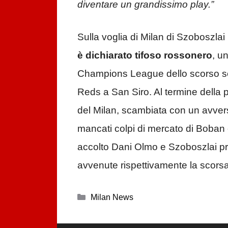
diventare un grandissimo play.”
Sulla voglia di Milan di Szoboszla
è dichiarato tifoso rossonero
, u
Champions League dello scorso set
Reds a San Siro. Al termine della 
del Milan, scambiata con un avvers
mancati colpi di mercato di Boban è
accolto Dani Olmo e Szoboszlai pri
avvenute rispettivamente la scorsa
Categorie
Milan News