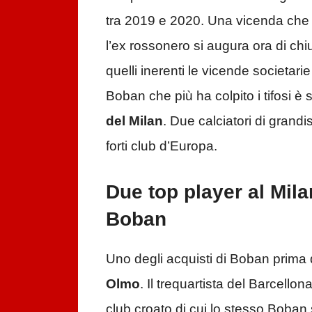
tra 2019 e 2020. Una vicenda che 
l’ex rossonero si augura ora di chi
quelli inerenti le vicende societarie
Boban che più ha colpito i tifosi è 
del Milan
. Due calciatori di grandi
forti club d’Europa.
Due top player al Mil
Boban
Uno degli acquisti di Boban prima 
Olmo
. Il trequartista del Barcello
club croato di cui lo stesso Boban