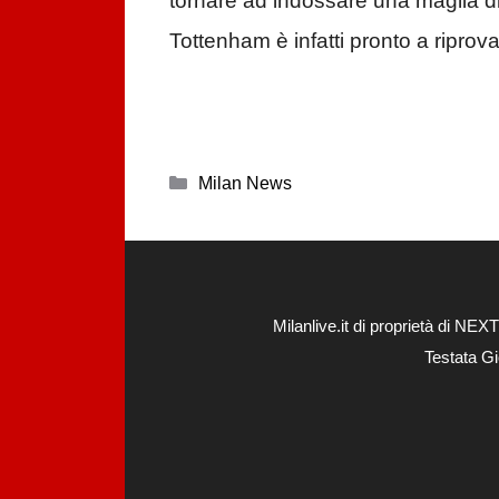
tornare ad indossare una maglia d
Tottenham è infatti pronto a riprova
Categorie
Milan News
Milanlive.it di proprietà di 
Testata Gi