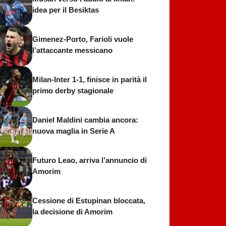
idea per il Besiktas
Gimenez-Porto, Farioli vuole
l’attaccante messicano
Milan-Inter 1-1, finisce in parità il
primo derby stagionale
Daniel Maldini cambia ancora:
nuova maglia in Serie A
Futuro Leao, arriva l’annuncio di
Amorim
Cessione di Estupinan bloccata,
la decisione di Amorim