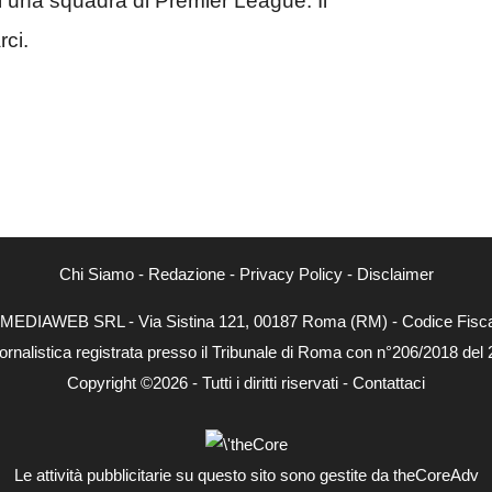
i una squadra di Premier League. Il
rci.
Chi Siamo
-
Redazione
-
Privacy Policy
-
Disclaimer
NEXTMEDIAWEB SRL - Via Sistina 121, 00187 Roma (RM) - Codice Fiscal
ornalistica registrata presso il Tribunale di Roma con n°206/2018 del
Copyright ©2026 - Tutti i diritti riservati -
Contattaci
Le attività pubblicitarie su questo sito sono gestite da theCoreAdv