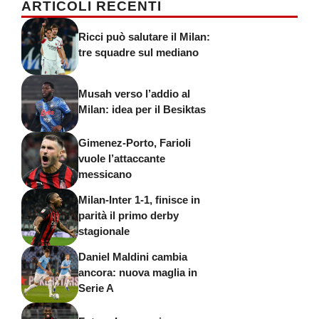
ARTICOLI RECENTI
Ricci può salutare il Milan:
tre squadre sul mediano
Musah verso l’addio al
Milan: idea per il Besiktas
Gimenez-Porto, Farioli
vuole l’attaccante
messicano
Milan-Inter 1-1, finisce in
parità il primo derby
stagionale
Daniel Maldini cambia
ancora: nuova maglia in
Serie A