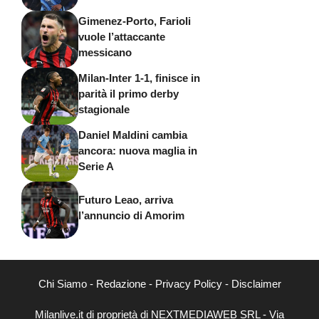
Gimenez-Porto, Farioli
vuole l’attaccante
messicano
Milan-Inter 1-1, finisce in
parità il primo derby
stagionale
Daniel Maldini cambia
ancora: nuova maglia in
Serie A
Futuro Leao, arriva
l’annuncio di Amorim
Chi Siamo
-
Redazione
-
Privacy Policy
-
Disclaimer
Milanlive.it di proprietà di NEXTMEDIAWEB SRL - Via