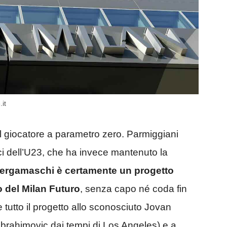
it
el giocatore a parametro zero. Parmiggiani
ici dell’U23, che ha invece mantenuto la
bergamaschi è certamente un progetto
o del Milan Futuro
, senza capo né coda fin
e tutto il progetto allo sconosciuto Jovan
Ibrahimovic dai tempi di Los Angeles) e a