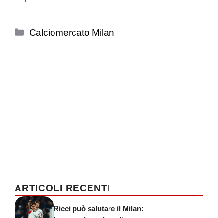
Categorie
Calciomercato Milan
ARTICOLI RECENTI
Ricci può salutare il Milan: