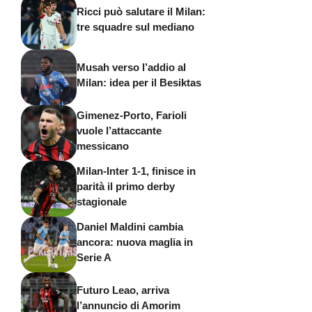
Ricci può salutare il Milan:
tre squadre sul mediano
Musah verso l’addio al
Milan: idea per il Besiktas
Gimenez-Porto, Farioli
vuole l’attaccante
messicano
Milan-Inter 1-1, finisce in
parità il primo derby
stagionale
Daniel Maldini cambia
ancora: nuova maglia in
Serie A
Futuro Leao, arriva
l’annuncio di Amorim