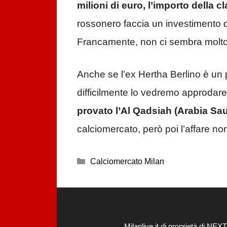
milioni di euro, l’importo della c
rossonero faccia un investimento di
Francamente, non ci sembra molto p
Anche se l’ex Hertha Berlino è un pr
difficilmente lo vedremo approdare 
provato l’Al Qadsiah (Arabia Sau
calciomercato, però poi l’affare no
Categorie
Calciomercato Milan
Milanlive.it di proprietà di 