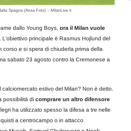
a dalla Spagna (Ansa Foto) – MilanLive.it
ekame dallo Young Boys,
ora il Milan vuole
. L’obiettivo principale è Rasmus Hojlund del
n corso e si spera di chiuderla prima della
amma sabato 23 agosto contro la Cremonese a
del calciomercato estivo del Milan? Non è detto.
a possibilità di
comprare un altro difensore
egri ha utilizzato spesso la difesa a tre nelle
acquisti a centrocampo o in attacco
Yunus Musah, Samuel Chukwueze o Noah