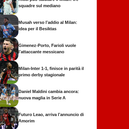
squadre sul mediano
Musah verso l’addio al Milan:
idea per il Besiktas
Gimenez-Porto, Farioli vuole
l’attaccante messicano
Milan-Inter 1-1, finisce in parità il
primo derby stagionale
Daniel Maldini cambia ancora:
nuova maglia in Serie A
Futuro Leao, arriva l’annuncio di
Amorim