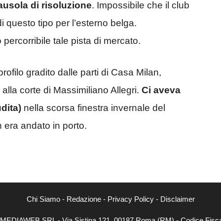
lausola di risoluzione
. Impossibile che il club
 questo tipo per l’esterno belga.
ercorribile tale pista di mercato.
ofilo gradito dalle parti di Casa Milan,
alla corte di Massimiliano Allegri.
Ci aveva
dita)
nella scorsa finestra invernale del
n era andato in porto.
Chi Siamo
-
Redazione
-
Privacy Policy
-
Disclaimer
NEXTMEDIAWEB SRL - Via Sistina 121, 00187 Roma (RM) - Codice Fiscal