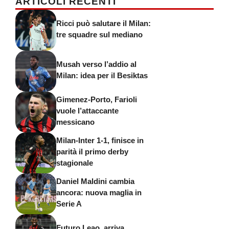
ARTICOLI RECENTI
Ricci può salutare il Milan:
tre squadre sul mediano
Musah verso l’addio al
Milan: idea per il Besiktas
Gimenez-Porto, Farioli
vuole l’attaccante
messicano
Milan-Inter 1-1, finisce in
parità il primo derby
stagionale
Daniel Maldini cambia
ancora: nuova maglia in
Serie A
Futuro Leao, arriva