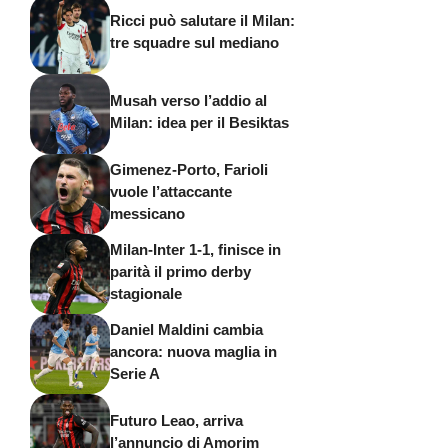
Ricci può salutare il Milan:
tre squadre sul mediano
Musah verso l’addio al
Milan: idea per il Besiktas
Gimenez-Porto, Farioli
vuole l’attaccante
messicano
Milan-Inter 1-1, finisce in
parità il primo derby
stagionale
Daniel Maldini cambia
ancora: nuova maglia in
Serie A
Futuro Leao, arriva
l’annuncio di Amorim