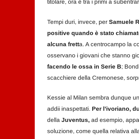
titolare, ora è tra i primi a subentr
Tempi duri, invece, per
Samuele Ri
positive quando è stato chiamat
alcuna frett
a. A centrocampo la co
osservano i giovani che stanno gi
facendo le ossa in Serie B
; Bond
scacchiere della Cremonese, sorpre
Kessie al Milan sembra dunque un 
addii inaspettati.
Per l’ivoriano, d
della
Juventus,
ad esempio, appare
soluzione, come quella relativa al