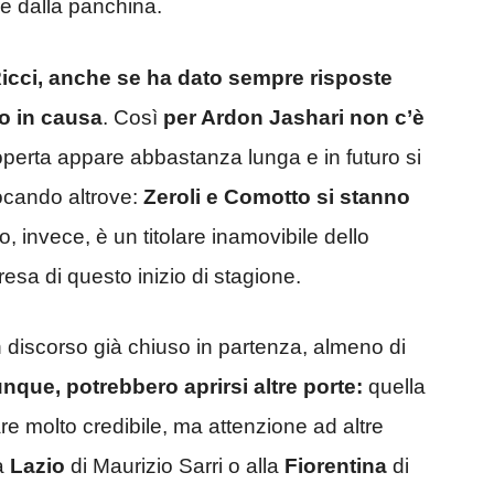
are dalla panchina.
cci, anche se ha dato sempre risposte
o in causa
. Così
per Ardon Jashari non c’è
perta appare abbastanza lunga e in futuro si
ocando altrove:
Zeroli e Comotto si stanno
o, invece, è un titolare inamovibile dello
sa di questo inizio di stagione.
discorso già chiuso in partenza, almeno di
unque, potrebbero aprirsi altre porte:
quella
 molto credibile, ma attenzione ad altre
la
Lazio
di Maurizio Sarri o alla
Fiorentina
di