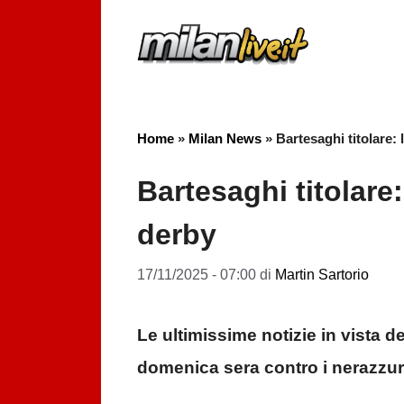
Vai
al
contenuto
Home
»
Milan News
»
Bartesaghi titolare: l
Bartesaghi titolare: 
derby
17/11/2025 - 07:00
di
Martin Sartorio
Le ultimissime notizie in vista d
domenica sera contro i nerazzurri