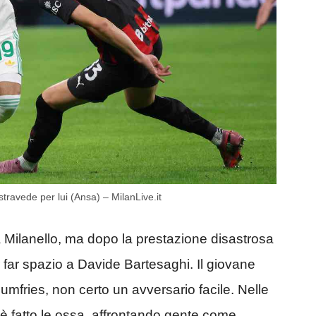
stravede per lui (Ansa) – MilanLive.it
i a Milanello, ma dopo la prestazione disastrosa
er far spazio a Davide Bartesaghi. Il giovane
Dumfries, non certo un avversario facile. Nelle
i è fatto le ossa, affrontando gente come