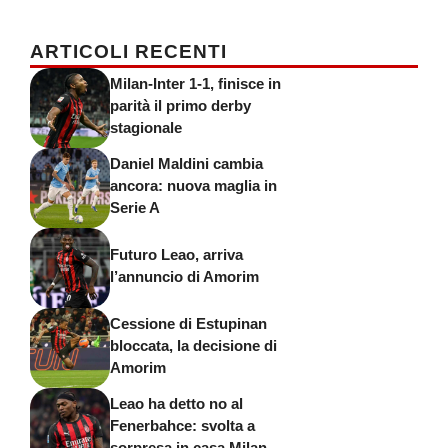
ARTICOLI RECENTI
Milan-Inter 1-1, finisce in
parità il primo derby
stagionale
Daniel Maldini cambia
ancora: nuova maglia in
Serie A
Futuro Leao, arriva
l’annuncio di Amorim
Cessione di Estupinan
bloccata, la decisione di
Amorim
Leao ha detto no al
Fenerbahce: svolta a
sorpresa in casa Milan