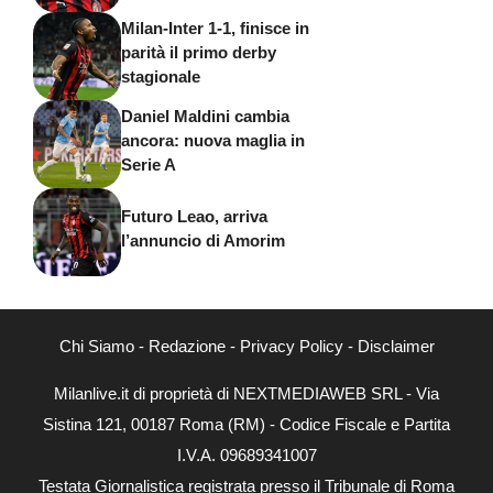
Milan-Inter 1-1, finisce in
parità il primo derby
stagionale
Daniel Maldini cambia
ancora: nuova maglia in
Serie A
Futuro Leao, arriva
l’annuncio di Amorim
Chi Siamo
-
Redazione
-
Privacy Policy
-
Disclaimer
Milanlive.it di proprietà di NEXTMEDIAWEB SRL - Via
Sistina 121, 00187 Roma (RM) - Codice Fiscale e Partita
I.V.A. 09689341007
Testata Giornalistica registrata presso il Tribunale di Roma