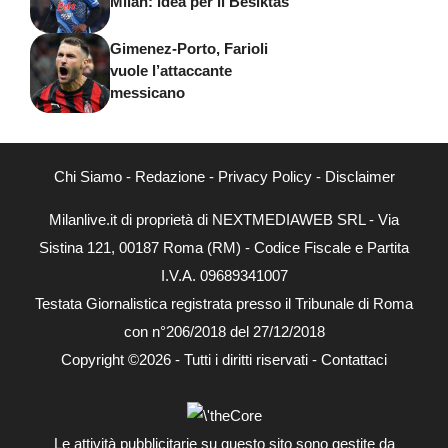
Milan: idea per il Besiktas
Gimenez-Porto, Farioli
vuole l’attaccante
messicano
Chi Siamo
-
Redazione
-
Privacy Policy
-
Disclaimer
Milanlive.it di proprietà di NEXTMEDIAWEB SRL - Via
Sistina 121, 00187 Roma (RM) - Codice Fiscale e Partita
I.V.A. 09689341007
Testata Giornalistica registrata presso il Tribunale di Roma
con n°206/2018 del 27/12/2018
Copyright ©2026 - Tutti i diritti riservati -
Contattaci
Le attività pubblicitarie su questo sito sono gestite da