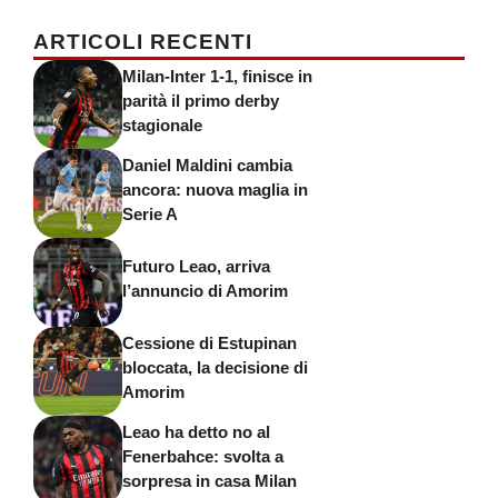
ARTICOLI RECENTI
Milan-Inter 1-1, finisce in
parità il primo derby
stagionale
Daniel Maldini cambia
ancora: nuova maglia in
Serie A
Futuro Leao, arriva
l’annuncio di Amorim
Cessione di Estupinan
bloccata, la decisione di
Amorim
Leao ha detto no al
Fenerbahce: svolta a
sorpresa in casa Milan