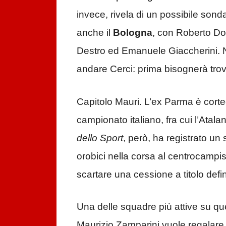
invece, rivela di un possibile sond
anche il
Bologna
, con Roberto Do
Destro ed Emanuele Giaccherini. 
andare Cerci: prima bisognerà tro
Capitolo Mauri. L’ex Parma è cort
campionato italiano, fra cui l’Atala
dello Sport
, però, ha registrato un
orobici nella corsa al centrocampist
scartare una cessione a titolo defin
Una delle squadre più attive su qu
Maurizio Zamparini vuole regalare n