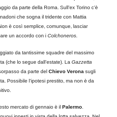
aggio da parte della Roma. Sull’ex Torino c’è
nadoni che sogna il tridente con Mattia
Non è così semplice, comunque, lasciar
vare un accordo con i
Colchoneros.
eggiato da tantissime squadre del massimo
nta (che lo segue dall’estate). La
Gazzetta
 sorpasso da parte del
Chievo Verona
sugli
a. Possibile l’ipotesi prestito, ma non è da
itivo.
esto mercato di gennaio è il
Palermo
.
uovi innesti in vista della lotta salvezza. Nel