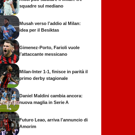
squadre sul mediano
Musah verso l’addio al Milan:
idea per il Besiktas
Gimenez-Porto, Farioli vuole
l’attaccante messicano
Milan-Inter 1-1, finisce in parità il
primo derby stagionale
Daniel Maldini cambia ancora:
nuova maglia in Serie A
Futuro Leao, arriva l’annuncio di
Amorim