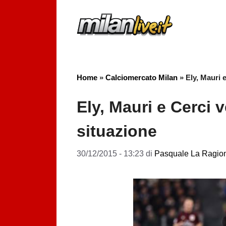
Vai
al
contenuto
Home
»
Calciomercato Milan
»
Ely, Mauri e
Ely, Mauri e Cerci v
situazione
30/12/2015 - 13:23
di
Pasquale La Ragio