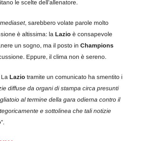
tano le scelte dell’allenatore.
tmediaset
, sarebbero volate parole molto
nsione è altissima: la
Lazio
è consapevole
anere un sogno, ma il posto in
Champions
ussione. Eppure, il clima non è sereno.
 La
Lazio
tramite un comunicato ha smentito i
izie diffuse da organi di stampa circa presunti
pogliatoio al termine della gara odierna contro il
egoricamente e sottolinea che tali notizie
o
”.