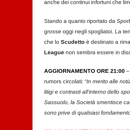
anche dei continui infortuni che limi
Stando a quanto riportato da
Spor
grosse oggi negli spogliatoi. La te
che lo
Scudetto
è destinato a rim
League
non sembra essere in disc
AGGIORNAMENTO ORE 21:00
–
rumors circolati: “
In merito alle not
litigi e contrasti all’interno dello s
Sassuolo, la Società smentisce cat
sono prive di qualsiasi fondament