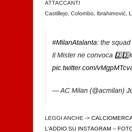
ATTACCANTI
Castillejo, Colombo, Ibrahimović, L
#MilanAtalanta
: the squad
Il Mister ne convoca 2️⃣3️⃣
pic.twitter.com/vMgpMTcv
— AC Milan (@acmilan)
J
LEGGI ANCHE ->
CALCIOMERCA
L’ADDIO SU INSTAGRAM – FOT