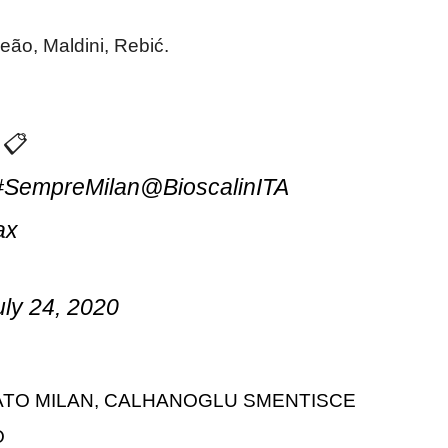
eão, Maldini, Rebić.
 📋
#SempreMilan
@BioscalinITA
ax
uly 24, 2020
TO MILAN, CALHANOGLU SMENTISCE
O