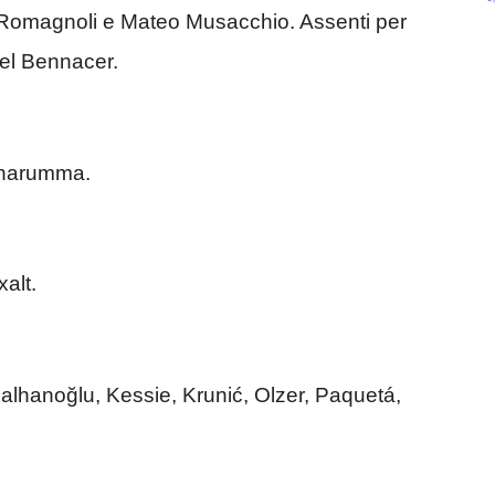
io Romagnoli e Mateo Musacchio. Assenti per
el Bennacer.
nnarumma.
alt.
Çalhanoğlu, Kessie, Krunić, Olzer, Paquetá,