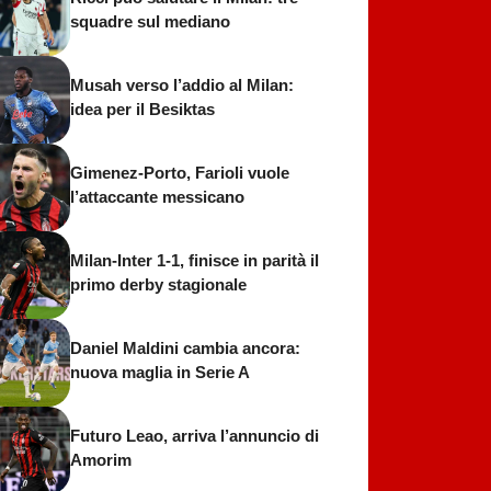
squadre sul mediano
Musah verso l’addio al Milan:
idea per il Besiktas
Gimenez-Porto, Farioli vuole
l’attaccante messicano
Milan-Inter 1-1, finisce in parità il
primo derby stagionale
Daniel Maldini cambia ancora:
nuova maglia in Serie A
Futuro Leao, arriva l’annuncio di
Amorim