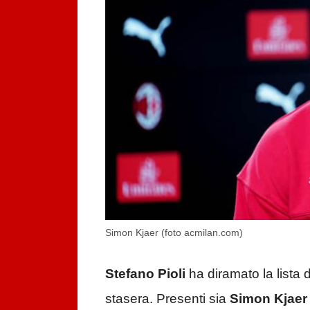
Simon Kjaer (foto acmilan.com)
Stefano Pioli
ha diramato la lista 
stasera. Presenti sia
Simon Kjaer