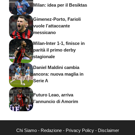
Milan: idea per il Besiktas
Gimenez-Porto, Farioli
vuole l’attaccante
messicano
Milan-Inter 1-1, finisce in
parità il primo derby
stagionale
Daniel Maldini cambia
ancora: nuova maglia in
Serie A
Futuro Leao, arriva
l’annuncio di Amorim
Chi Siamo
-
Redazione
-
Privacy Policy
-
Disclaimer