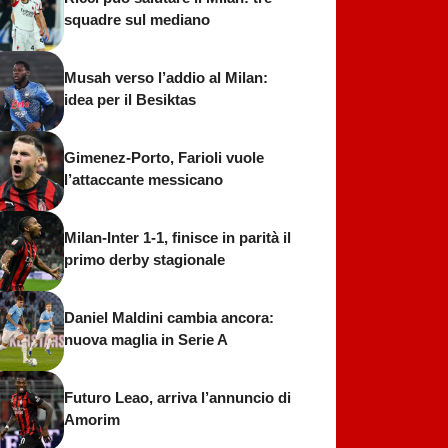
squadre sul mediano
Musah verso l’addio al Milan:
idea per il Besiktas
Gimenez-Porto, Farioli vuole
l’attaccante messicano
Milan-Inter 1-1, finisce in parità il
primo derby stagionale
Daniel Maldini cambia ancora:
nuova maglia in Serie A
Futuro Leao, arriva l’annuncio di
Amorim