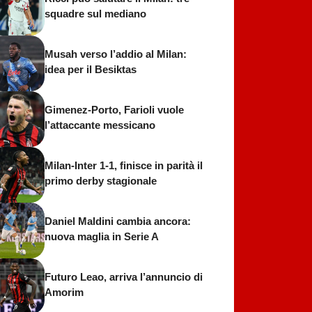
squadre sul mediano
Musah verso l’addio al Milan:
idea per il Besiktas
Gimenez-Porto, Farioli vuole
l’attaccante messicano
Milan-Inter 1-1, finisce in parità il
primo derby stagionale
Daniel Maldini cambia ancora:
nuova maglia in Serie A
Futuro Leao, arriva l’annuncio di
Amorim