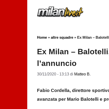
Vai
al
contenuto
Home
»
altre squadre
»
Ex Milan – Balotell
Ex Milan – Balotell
l’annuncio
30/11/2020 - 13:13
di
Matteo B.
Fabio Cordella, direttore sporti
avanzata per Mario Balotelli e pr