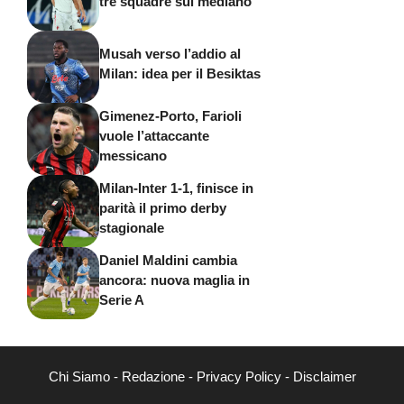
tre squadre sul mediano
Musah verso l’addio al
Milan: idea per il Besiktas
Gimenez-Porto, Farioli
vuole l’attaccante
messicano
Milan-Inter 1-1, finisce in
parità il primo derby
stagionale
Daniel Maldini cambia
ancora: nuova maglia in
Serie A
Chi Siamo
-
Redazione
-
Privacy Policy
-
Disclaimer