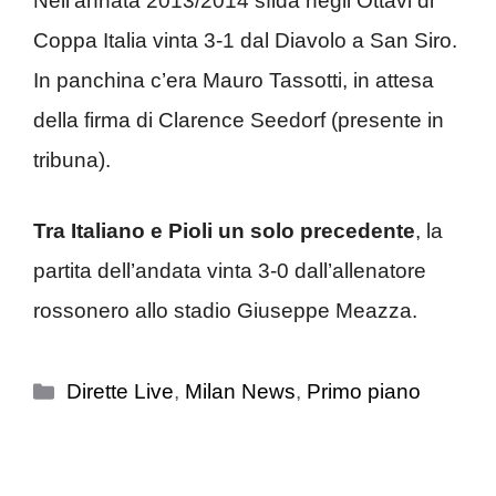
Nell’annata 2013/2014 sfida negli Ottavi di
Coppa Italia vinta 3-1 dal Diavolo a San Siro.
In panchina c’era Mauro Tassotti, in attesa
della firma di Clarence Seedorf (presente in
tribuna).
Tra Italiano e Pioli un solo precedente
, la
partita dell’andata vinta 3-0 dall’allenatore
rossonero allo stadio Giuseppe Meazza.
Categorie
Dirette Live
,
Milan News
,
Primo piano