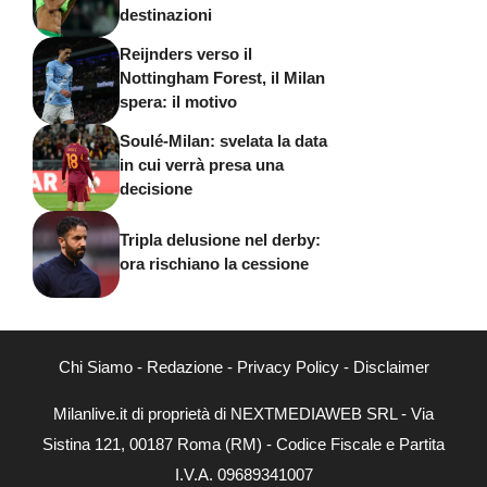
destinazioni
Reijnders verso il
Nottingham Forest, il Milan
spera: il motivo
Soulé-Milan: svelata la data
in cui verrà presa una
decisione
Tripla delusione nel derby:
ora rischiano la cessione
Chi Siamo
-
Redazione
-
Privacy Policy
-
Disclaimer
Milanlive.it di proprietà di NEXTMEDIAWEB SRL - Via
Sistina 121, 00187 Roma (RM) - Codice Fiscale e Partita
I.V.A. 09689341007