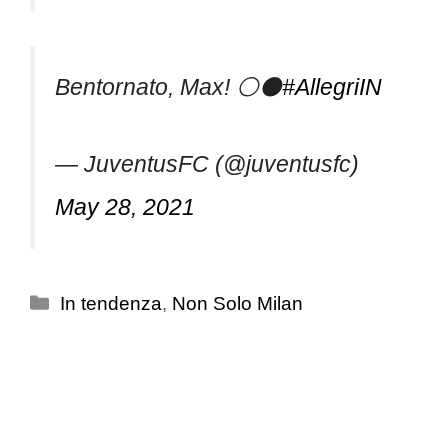
Bentornato, Max! ⚪⚫
#AllegriIN
— JuventusFC (@juventusfc)
May 28, 2021
Categorie
In tendenza
,
Non Solo Milan