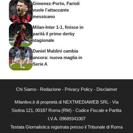
Gimenez-Porto, Farioli
vuole l’attaccante
messicano
Milan-Inter 1-1, finisce in
parità il primo derby
stagionale
Daniel Maldini cambia
ancora: nuova maglia in
Serie A
Chi Siamo
-
Redazione
-
Privacy Policy
-
Disclaimer
Milanlive.it di proprietà di NEXTMEDIAWEB SRL - Via
Sistina 121, 00187 Roma (RM) - Codice Fiscale e Partita
I.V.A. 09689341007
Testata Giornalistica registrata presso il Tribunale di Roma