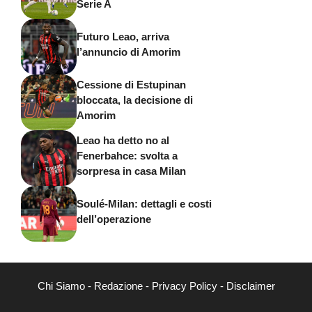
Serie A
Futuro Leao, arriva
l’annuncio di Amorim
Cessione di Estupinan
bloccata, la decisione di
Amorim
Leao ha detto no al
Fenerbahce: svolta a
sorpresa in casa Milan
Soulé-Milan: dettagli e costi
dell’operazione
Chi Siamo
-
Redazione
-
Privacy Policy
-
Disclaimer