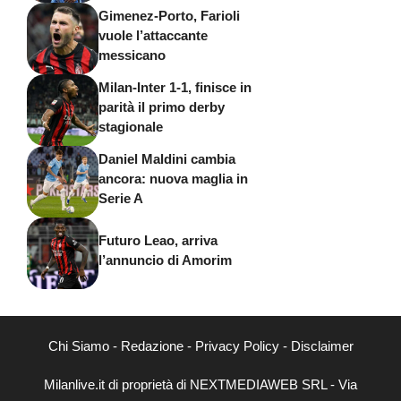
Gimenez-Porto, Farioli
vuole l’attaccante
messicano
Milan-Inter 1-1, finisce in
parità il primo derby
stagionale
Daniel Maldini cambia
ancora: nuova maglia in
Serie A
Futuro Leao, arriva
l’annuncio di Amorim
Chi Siamo
-
Redazione
-
Privacy Policy
-
Disclaimer
Milanlive.it di proprietà di NEXTMEDIAWEB SRL - Via