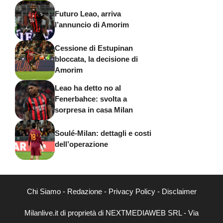
Futuro Leao, arriva
l’annuncio di Amorim
Cessione di Estupinan
bloccata, la decisione di
Amorim
Leao ha detto no al
Fenerbahce: svolta a
sorpresa in casa Milan
Soulé-Milan: dettagli e costi
dell’operazione
Chi Siamo
-
Redazione
-
Privacy Policy
-
Disclaimer
Milanlive.it di proprietà di NEXTMEDIAWEB SRL - Via