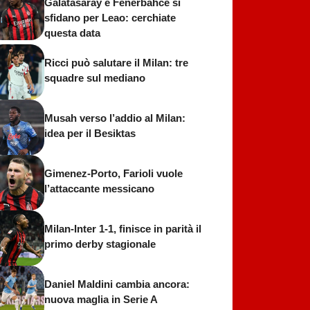
Galatasaray e Fenerbahce si
sfidano per Leao: cerchiate
questa data
Ricci può salutare il Milan: tre
squadre sul mediano
Musah verso l’addio al Milan:
idea per il Besiktas
Gimenez-Porto, Farioli vuole
l’attaccante messicano
Milan-Inter 1-1, finisce in parità il
primo derby stagionale
Daniel Maldini cambia ancora:
nuova maglia in Serie A