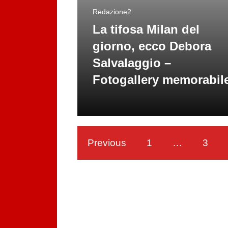
Redazione2
La tifosa Milan del
giorno, ecco Debora
Salvalaggio –
Fotogallery memorabil
Previous
1
…
3