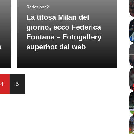
Redazione2
La tifosa Milan del
giorno, ecco Federica
Fontana – Fotogallery
e
superhot dal web
4
5