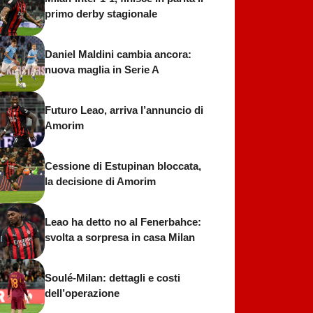
primo derby stagionale
Daniel Maldini cambia ancora:
nuova maglia in Serie A
Futuro Leao, arriva l’annuncio di
Amorim
Cessione di Estupinan bloccata,
la decisione di Amorim
Leao ha detto no al Fenerbahce:
svolta a sorpresa in casa Milan
Soulé-Milan: dettagli e costi
dell’operazione