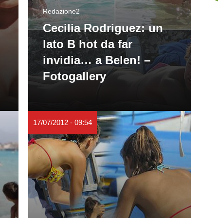
Redazione2
Cecilia Rodriguez: un
lato B hot da far
invidia… a Belen! –
Fotogallery
17/07/2012 - 09:54