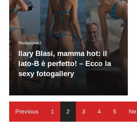
Redazione2
Ilary Blasi, mamma hot: il
lato-B è perfetto! – Ecco la
sexy fotogallery
Previous
1
2
3
4
5
Ne