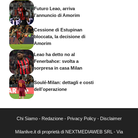
Futuro Leao, arriva
l’annuncio di Amorim
Cessione di Estupinan
bloccata, la decisione di
Amorim
Leao ha detto no al
Fenerbahce: svolta a
sorpresa in casa Milan
Soulé-Milan: dettagli e costi
dell’operazione
Chi Siamo
-
Redazione
-
Privacy Policy
-
Disclaimer
Milanlive.it di proprietà di NEXTMEDIAWEB SRL - Via